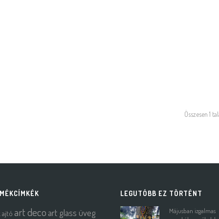
Összesen 1 tal
MÉKCÍMKÉK
LEGUTÓBB EZ TÖRTÉNT
art deco
art glass üveg
Májusban izgalmas
k
ajtó