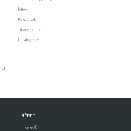
Képek
Kulcstartók
Tiffany Lámpák
Uncategorized
álat
MÉRET
kerek
(1)