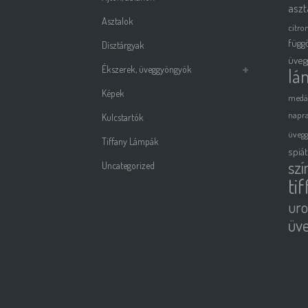
aszt
Asztalok
citro
függ
Dísztárgyak
üveg
Ékszerek, üveggyöngyök
lá
Képek
medá
napra
Kulcstartók
üveg
Tiffany Lámpák
spiá
szí
Uncategorized
ti
uro
üv