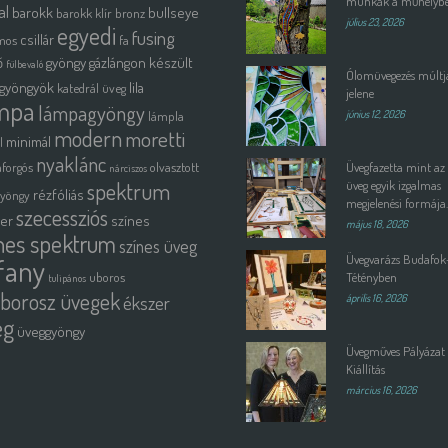
munkák a műhelyb
al
barokk
bullseye
barokk klír
bronz
július 23, 2026
egyedi
fusing
csillár
mos
fa
ő
gyöngy
gázlángon készült
fülbevaló
Ólomüvegezés múltja
gyöngyök
lila
katedrál üveg
jelene
mpa
lámpagyöngy
lámpla
június 12, 2026
modern
moretti
minimál
l
nyaklánc
forgós
olvasztott
Üvegfazetta mint az
nárciszos
spektrum
üveg egyik izgalmas
rézfóliás
gyöngy
megjelenési formája.
szecessziós
ter
színes
május 18, 2026
nes spektrum
színes üveg
Üvegvarázs Budafok
ffany
uboros
Tétényben
tulipános
borosz üvegek
ékszer
április 16, 2026
eg
üveggyöngy
Üvegműves Pályázat 
Kiállítás
március 16, 2026