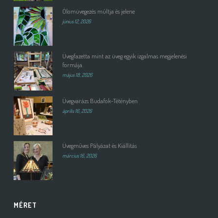
Ólomüvegezés múltja és jelene
június 12, 2026
Üvegfazetta mint az üveg egyik izgalmas megjelenési
formája.
május 18, 2026
Üvegvarázs Budafok-Tétényben
április 16, 2026
Üvegműves Pályázat és Kiállítás
március 16, 2026
MÉRET