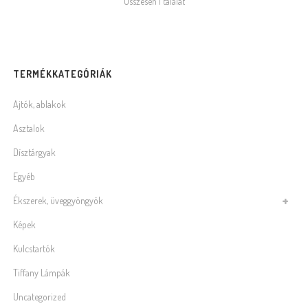
Összesen 1 találat
TERMÉKKATEGÓRIÁK
Ajtók, ablakok
Asztalok
Dísztárgyak
Egyéb
Ékszerek, üveggyöngyök
Képek
Kulcstartók
Tiffany Lámpák
Uncategorized