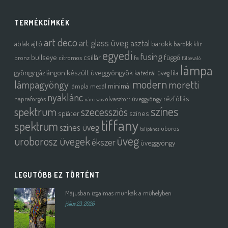
TERMÉKCÍMKÉK
art deco
art glass üveg
asztal
ablak
ajtó
barokk
barokk klír
egyedi
fusing
bullseye
csillár
függő
bronz
citromos
fa
fülbevaló
lámpa
gyöngy
gázlángon készült üveggyöngyök
lila
katedrál üveg
modern
moretti
lámpagyöngy
minimál
lámpla
medál
nyaklánc
rézfóliás
napraforgós
olvasztott üveggyöngy
nárciszos
színes
spektrum
szecessziós
spiáter
színes
tiffany
spektrum
színes üveg
uboros
tulipános
üveg
uroborosz üvegek
ékszer
üveggyöngy
LEGUTÓBB EZ TÖRTÉNT
Májusban izgalmas munkák a műhelyben
július 23, 2026