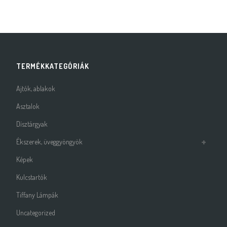
TERMÉKKATEGÓRIÁK
Ajtók, ablakok
Asztalok
Dísztárgyak
Ékszerek, üveggyöngyök
Képek
Kulcstartók
Tiffany Lámpák
Uncategorized