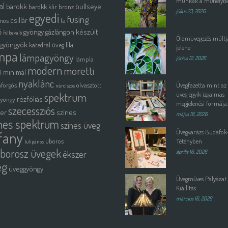
munkák a műhelyb
al
barokk
bullseye
barokk klír
bronz
július 23, 2026
egyedi
fusing
csillár
mos
fa
ő
gyöngy
gázlángon készült
fülbevaló
Ólomüvegezés múltja
gyöngyök
lila
katedrál üveg
jelene
mpa
lámpagyöngy
lámpla
június 12, 2026
modern
moretti
minimál
l
nyaklánc
forgós
olvasztott
Üvegfazetta mint az
nárciszos
spektrum
üveg egyik izgalmas
rézfóliás
gyöngy
megjelenési formája.
szecessziós
ter
színes
május 18, 2026
nes spektrum
színes üveg
Üvegvarázs Budafok
ffany
uboros
Tétényben
tulipános
borosz üvegek
ékszer
április 16, 2026
eg
üveggyöngy
Üvegműves Pályázat 
Kiállítás
március 16, 2026