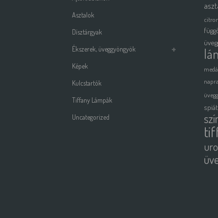
aszt
Asztalok
citro
függ
Dísztárgyak
üveg
Ékszerek, üveggyöngyök
lá
Képek
medá
napra
Kulcstartók
üveg
Tiffany Lámpák
spiá
szí
Uncategorized
ti
uro
üv