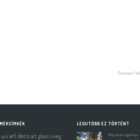
Összesen 1 tal
MÉKCÍMKÉK
LEGUTÓBB EZ TÖRTÉNT
art deco
art glass üveg
Májusban izgalmas
k
ajtó