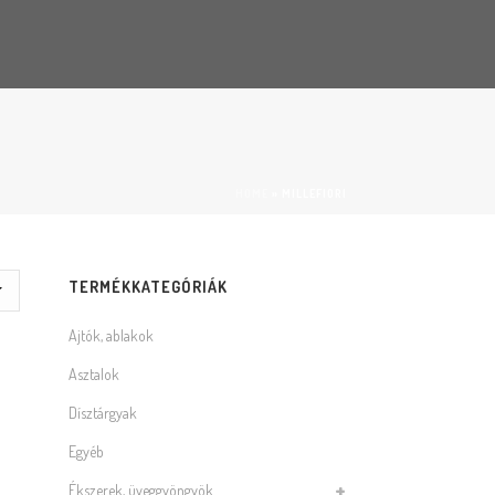
HOME
»
MILLEFIORI
TERMÉKKATEGÓRIÁK
Ajtók, ablakok
Asztalok
Dísztárgyak
Egyéb
Ékszerek, üveggyöngyök