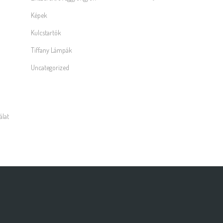
Képek
Kulcstartók
Tiffany Lámpák
Uncategorized
álat