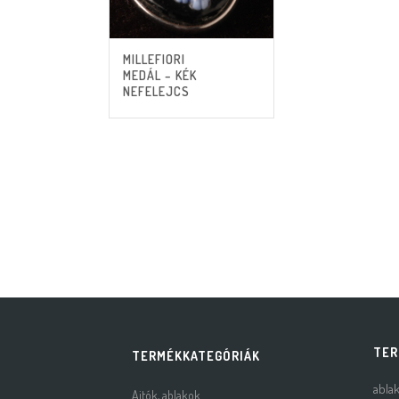
MILLEFIORI
MEDÁL – KÉK
NEFELEJCS
TER
TERMÉKKATEGÓRIÁK
abla
Ajtók, ablakok