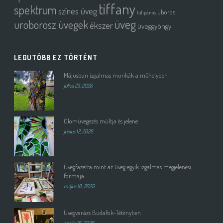
tiffany
spektrum
színes üveg
uboros
tulipános
üveg
uroborosz üvegek
ékszer
üveggyöngy
LEGUTÓBB EZ TÖRTÉNT
Májusban izgalmas munkák a műhelyben
július 23, 2026
Ólomüvegezés múltja és jelene
június 12, 2026
Üvegfazetta mint az üveg egyik izgalmas megjelenési
formája.
május 18, 2026
Üvegvarázs Budafok-Tétényben
április 16, 2026