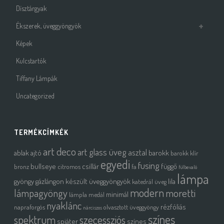
Dísztárgyak
Ékszerek, üveggyöngyök
Képek
Kulcstartók
Tiffany Lámpák
Uncategorized
TERMÉKCÍMKÉK
art deco
art glass üveg
asztal
ablak
ajtó
barokk
barokk klír
egyedi
fusing
bullseye
csillár
függő
bronz
citromos
fa
fülbevaló
lámpa
gyöngy
gázlángon készült üveggyöngyök
lila
katedrál üveg
modern
moretti
lámpagyöngy
minimál
lámpla
medál
nyaklánc
rézfóliás
napraforgós
olvasztott üveggyöngy
nárciszos
színes
spektrum
szecessziós
spiáter
színes