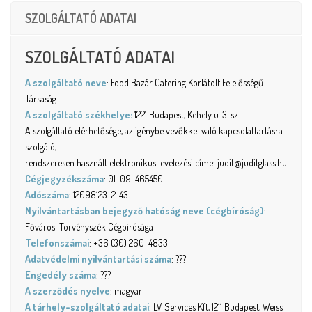
SZOLGÁLTATÓ ADATAI
SZOLGÁLTATÓ ADATAI
A szolgáltató neve
: Food Bazár Catering Korlátolt Felelősségű
Társaság
A szolgáltató székhelye:
1221 Budapest, Kehely u. 3. sz.
A szolgáltató elérhetősége, az igénybe vevőkkel való kapcsolattartásra
szolgáló,
rendszeresen használt elektronikus levelezési címe: judit@juditglass.hu
Cégjegyzékszáma
: 01-09-465450
Adószáma
: 12098123-2-43.
Nyilvántartásban bejegyző hatóság neve (cégbíróság)
:
Fővárosi Törvényszék Cégbírósága
Telefonszámai
: +36 (30) 260-4833
Adatvédelmi nyilvántartási száma
: ???
Engedély száma
: ???
A szerződés nyelve
: magyar
A tárhely-szolgáltató adatai
: LV Services Kft, 1211 Budapest, Weiss