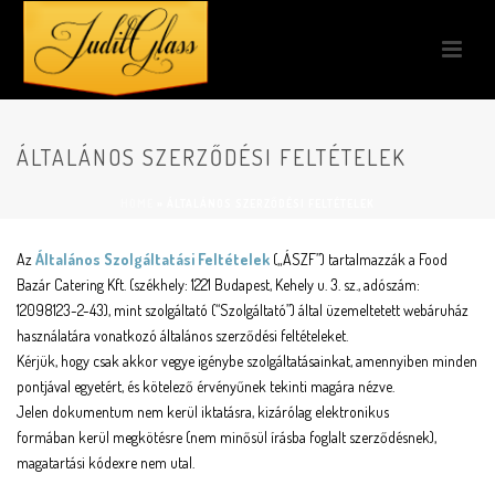
ÁLTALÁNOS SZERZŐDÉSI FELTÉTELEK
HOME
»
ÁLTALÁNOS SZERZŐDÉSI FELTÉTELEK
Az
Általános Szolgáltatási Feltételek
(„ÁSZF”) tartalmazzák a Food
Bazár Catering Kft. (székhely: 1221 Budapest, Kehely u. 3. sz., adószám:
12098123-2-43), mint szolgáltató (“Szolgáltató”) által üzemeltetett webáruház
használatára vonatkozó általános szerződési feltételeket.
Kérjük, hogy csak akkor vegye igénybe szolgáltatásainkat, amennyiben minden
pontjával egyetért, és kötelező érvényűnek tekinti magára nézve.
Jelen dokumentum nem kerül iktatásra, kizárólag elektronikus
formában kerül megkötésre (nem minősül írásba foglalt szerződésnek),
magatartási kódexre nem utal.